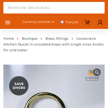
Products
search
Currency switcher
Français
Home
Boutique
Brass fittings
Gooseneck
kitchen faucet in uncoated brass with single cross knobs
for cold water
SAVE
DHS80