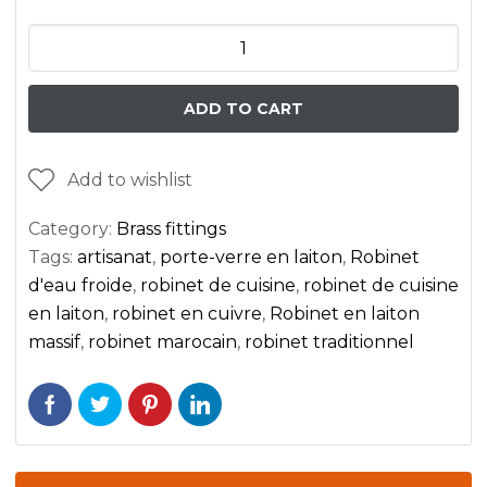
Gooseneck
kitchen
faucet
ADD TO CART
in
uncoated
Add to wishlist
brass
with
Category:
Brass fittings
single
Tags:
artisanat
,
porte-verre en laiton
,
Robinet
cross
d'eau froide
,
robinet de cuisine
,
robinet de cuisine
knobs
en laiton
,
robinet en cuivre
,
Robinet en laiton
for
massif
,
robinet marocain
,
robinet traditionnel
cold
water
quantity